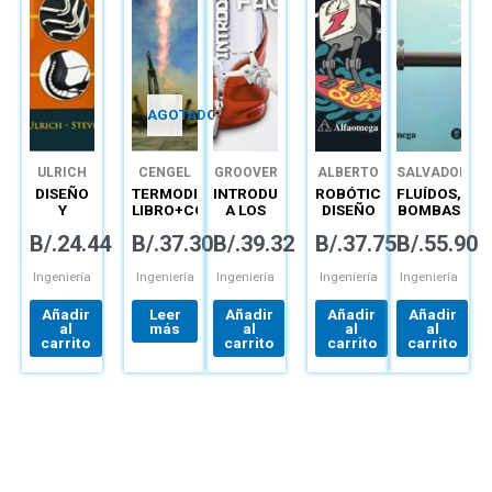
AGOTADO
ULRICH
CENGEL
GROOVER
ALBERTO
SALVADOR
ROCHA
DE LAS
DISEÑO
TERMODINÁMICA:
INTRODUCCIÓN
ROBÓTICA
FLUÍDOS,
DÍAZ
HERAS
Y
LIBRO+CONNECT
A LOS
DISEÑO
BOMBAS
DESARROLLO
PROCESOS
Y
E
B/.
24.44
B/.
37.30
B/.
39.32
B/.
37.75
B/.
55.90
DE
DE
APLICACIÓN
INSTALACIO
PRODUCTO
MANUFACTURA
HIDRÁULICA
Ingeniería
Ingeniería
Ingeniería
Ingeniería
Ingeniería
Añadir
Leer
Añadir
Añadir
Añadir
al
más
al
al
al
carrito
carrito
carrito
carrito