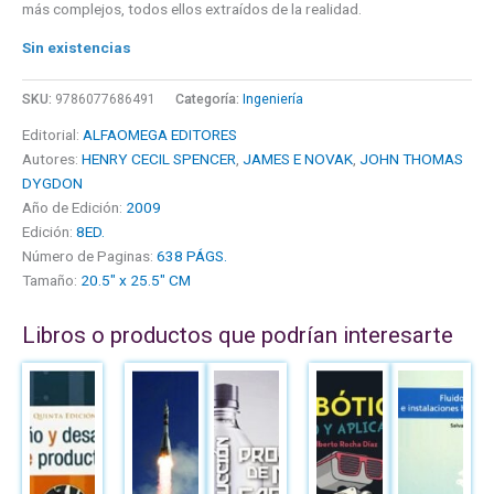
más complejos, todos ellos extraídos de la realidad.
Sin existencias
SKU:
9786077686491
Categoría:
Ingeniería
Editorial:
ALFAOMEGA EDITORES
Autores:
HENRY CECIL SPENCER
,
JAMES E NOVAK
,
JOHN THOMAS
DYGDON
Año de Edición:
2009
Edición:
8ED.
Número de Paginas:
638 PÁGS.
Tamaño:
20.5" x 25.5" CM
Libros o productos que podrían interesarte