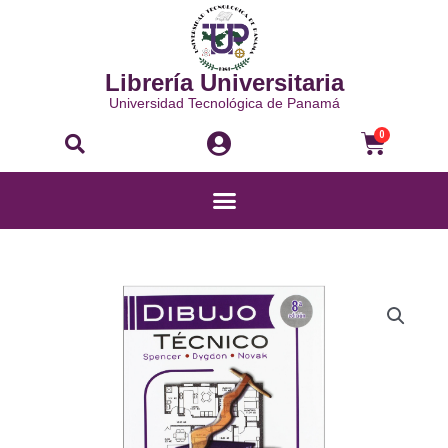
Ir
al
contenido
Librería Universitaria
Universidad Tecnológica de Panamá
Buscar
Carri
0
Menú