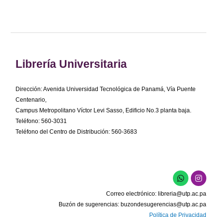
Librería Universitaria
Dirección: Avenida Universidad Tecnológica de Panamá, Vía Puente
Centenario,
Campus Metropolitano Víctor Levi Sasso, Edificio No.3 planta baja.
Teléfono: 560-3031
Teléfono del Centro de Distribución: 560-3683
W
I
h
n
a
s
Correo electrónico:
libreria@utp.ac.pa
t
t
s
a
Buzón de sugerencias:
buzondesugerencias@utp.ac.pa
a
g
Política de Privacidad