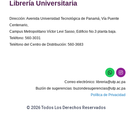
Librería Universitaria
Dirección: Avenida Universidad Tecnológica de Panamá, Vía Puente
Centenario,
Campus Metropolitano Víctor Levi Sasso, Edificio No.3 planta baja.
Teléfono: 560-3031
Teléfono del Centro de Distribución: 560-3683
W
I
h
n
a
s
Correo electrónico:
libreria@utp.ac.pa
t
t
s
a
Buzón de sugerencias:
buzondesugerencias@utp.ac.pa
a
g
Política de Privacidad
p
r
p
a
m
© 2026 Todos Los Derechos Reservados