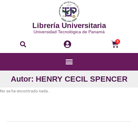
Ir
al
contenido
Librería Universitaria
Universidad Tecnológica de Panamá
Buscar
Carri
0
Menú
Autor: HENRY CECIL SPENCER
No se ha encontrado nada...