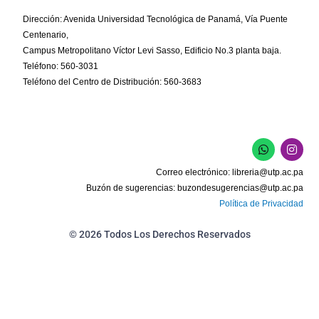
Dirección: Avenida Universidad Tecnológica de Panamá, Vía Puente
Centenario,
Campus Metropolitano Víctor Levi Sasso, Edificio No.3 planta baja.
Teléfono: 560-3031
Teléfono del Centro de Distribución: 560-3683
W
I
h
n
a
s
Correo electrónico:
libreria@utp.ac.pa
t
t
s
a
Buzón de sugerencias:
buzondesugerencias@utp.ac.pa
a
g
Política de Privacidad
p
r
p
a
m
© 2026 Todos Los Derechos Reservados