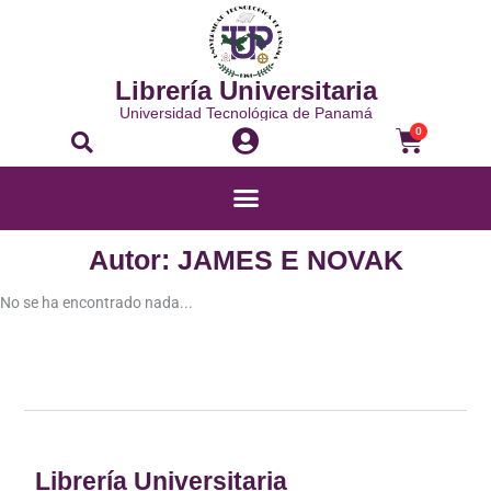
Ir
al
contenido
Librería Universitaria
Universidad Tecnológica de Panamá
Buscar
Carrito
0
Menú
Autor: JAMES E NOVAK
No se ha encontrado nada...
Librería Universitaria