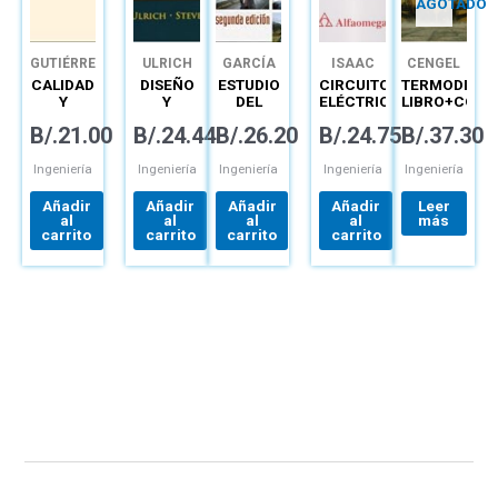
AGOTADO
GUTIÉRREZ
ULRICH
GARCÍA
ISAAC
CENGEL
GUZMÁN
CALIDAD
DISEÑO
ESTUDIO
CIRCUITOS
TERMODINÁM
DOMÍNGUEZ
Y
Y
DEL
ELÉCTRICOS
LIBRO+CONN
PRODUCTIVIDAD
DESARROLLO
TRABAJO
LINEALES
B/.
21.00
B/.
24.44
B/.
26.20
B/.
24.75
B/.
37.30
DE
INGENIERÍA
PRÁCTICAS
PRODUCTO
DE
DE
MÉTODOS
LABORATORIO
Ingeniería
Ingeniería
Ingeniería
Ingeniería
Ingeniería
Y
MEDICIÓN
Añadir
Añadir
Añadir
Añadir
Leer
DEL
al
al
al
al
más
TRABAJO
carrito
carrito
carrito
carrito