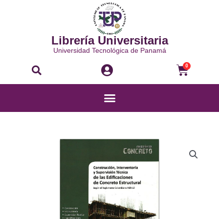
Ir
al
contenido
Librería Universitaria
Universidad Tecnológica de Panamá
Buscar
Carri
0
Menú