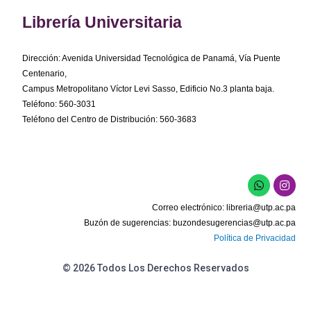
Librería Universitaria
Dirección: Avenida Universidad Tecnológica de Panamá, Vía Puente
Centenario,
Campus Metropolitano Víctor Levi Sasso, Edificio No.3 planta baja.
Teléfono: 560-3031
Teléfono del Centro de Distribución: 560-3683
W
I
h
n
a
s
Correo electrónico:
libreria@utp.ac.pa
t
t
s
a
Buzón de sugerencias:
buzondesugerencias@utp.ac.pa
a
g
Política de Privacidad
p
r
p
a
m
© 2026 Todos Los Derechos Reservados