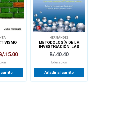
NTA
HERNÁNDEZ
TIVISMO
METODOLOGÍA DE LA
INVESTIGACIÓN: LAS
RUTAS CUANTITATIVA,
B/.
15.00
B/.
40.40
CUALITATIVA Y MIXTA
ción
Educación
 carrito
Añadir al carrito