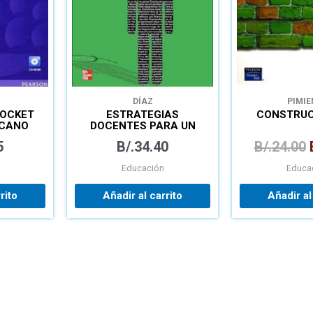
DÍAZ
PIMIE
POCKET
ESTRATEGIAS
CONSTRUC
ICANO
DOCENTES PARA UN
APRENDIZAJE
5
B/.
34.40
B/.
24.00
SIGNIFICATIVO
Educación
Educa
rito
Añadir al carrito
Añadir al