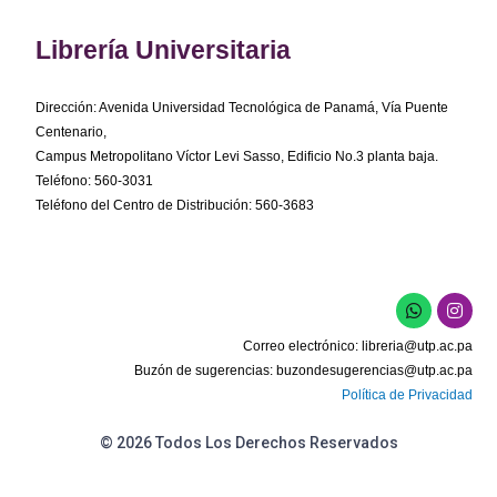
Librería Universitaria
Dirección: Avenida Universidad Tecnológica de Panamá, Vía Puente
Centenario,
Campus Metropolitano Víctor Levi Sasso, Edificio No.3 planta baja.
Teléfono: 560-3031
Teléfono del Centro de Distribución: 560-3683
W
I
h
n
a
s
Correo electrónico:
libreria@utp.ac.pa
t
t
s
a
Buzón de sugerencias:
buzondesugerencias@utp.ac.pa
a
g
Política de Privacidad
p
r
p
a
m
© 2026 Todos Los Derechos Reservados