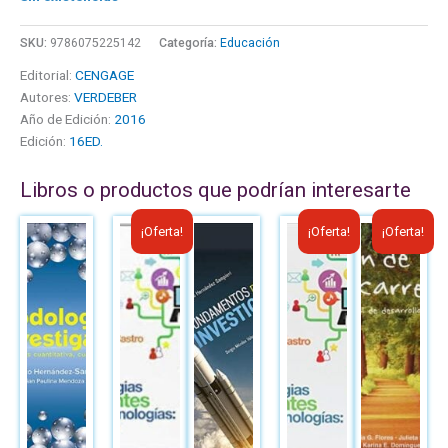
SKU:
9786075225142
Categoría:
Educación
Editorial:
CENGAGE
Autores:
VERDEBER
Año de Edición:
2016
Edición:
16ED.
Libros o productos que podrían interesarte
El
El
El
El
El
El
¡Oferta!
¡Oferta!
¡Oferta!
precio
precio
precio
precio
precio
precio
original
actual
original
actual
original
actual
era:
es:
era:
es:
era:
es:
B/.43.06.
B/.30.00.
B/.69.05.
B/.41.00.
B/.23.00.
B/.16.