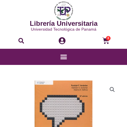
Ir
al
contenido
Librería Universitaria
Universidad Tecnológica de Panamá
Buscar
Carri
0
Menú