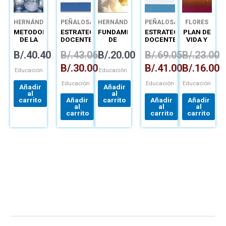
HERNÁNDEZ
PEÑALOSA
HERNÁNDEZ
PEÑALOSA
FLORES
METODOLOGÍA
ESTRATEGIAS
FUNDAMENTOS
ESTRATEGIAS
PLAN DE
DE LA
DOCENTES
DE
DOCENTES
VIDA Y
INVESTIGACIÓN:
CON
INVESTIGACIÓN
CON
CARRERA
B/.
40.40
B/.
43.06
B/.
20.00
B/.
69.05
B/.
23.00
LAS
TECNOLOGÍAS
TECNOLOGÍA
RUTAS
LIBRO
B/.
30.00
B/.
41.00
B/.
16.00
CUANTITATIVA,
FÍSICO +
Educación
Educación
CUALITATIVA
ACCESO
Educación
Educación
Educación
Y MIXTA
CURSO
Añadir
Añadir
al
al
carrito
Añadir
carrito
Añadir
Añadir
al
al
al
carrito
carrito
carrito