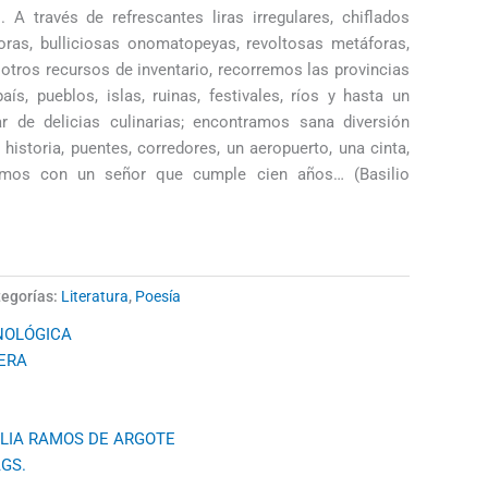
 A través de refrescantes liras irregulares, chiflados
áforas, bulliciosas onomatopeyas, revoltosas metáforas,
 otros recursos de inventario, recorremos las provincias
s, pueblos, islas, ruinas, festivales, ríos y hasta un
r de delicias culinarias; encontramos sana diversión
 historia, puentes, corredores, un aeropuerto, una cinta,
ramos con un señor que cumple cien años… (Basilio
egorías:
Literatura
,
Poesía
NOLÓGICA
RERA
ILIA RAMOS DE ARGOTE
ÁGS.