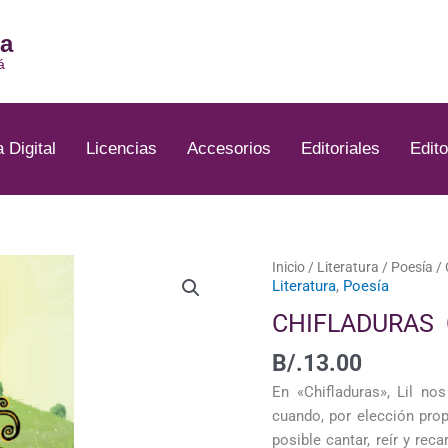
ia
á
a Digital
Licencias
Accesorios
Editoriales
Edito
Inicio
/
Literatura
/
Poesía
/
Literatura
,
Poesía
CHIFLADURAS 
B/.
13.00
En «Chifladuras», Lil no
cuando, por elección pr
posible cantar, reír y rec