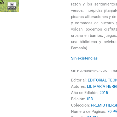
razón y los sentimientos.
versos, intrépidas jitanj
pícaras aliteraciones y de
y comarcas de nuestro paí
volcán; podemos disfruta
urbana en barrios, juegos,
una biblioteca y celeb
Famanía).
Sin existencias
SKU:
9789962698296
Cat
Editorial:
EDITORIAL TEC
Autores:
LIL MARÍA HER
Año de Edición:
2015
Edición:
1ED.
Colección:
PREMIO HERS
Número de Paginas:
70 P