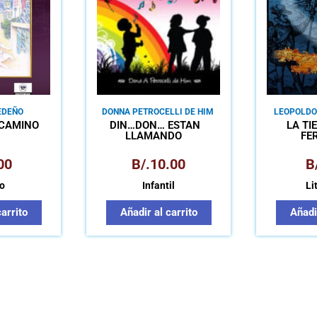
EDEÑO
DONNA PETROCELLI DE HIM
LEOPOLD
 CAMINO
DIN…DON… ESTÁN
LA TI
LLAMANDO
FE
00
B/.
10.00
B
o
Infantil
Li
carrito
Añadir al carrito
Añadir