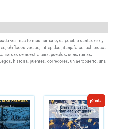
 cada vez más lo más humano, es posible cantar, reír y
es, chiflados versos, intrépidas jitanjáforas, bulliciosas
omarcas de nuestro país, pueblos, islas, ruinas,
uegos, historia, puentes, corredores, un aeropuerto, una
El
El
¡Oferta!
precio
precio
original
actual
era:
es: