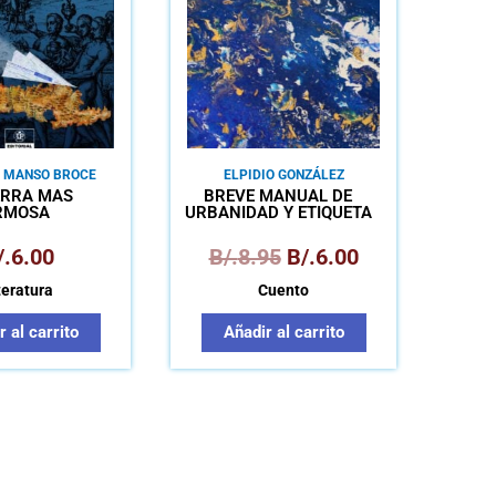
B/.8.95.
B/.6.00.
O MANSO BROCE
ELPIDIO GONZÁLEZ
ERRA MÁS
BREVE MANUAL DE
RMOSA
URBANIDAD Y ETIQUETA
/.
6.00
B/.
8.95
B/.
6.00
teratura
Cuento
 al carrito
Añadir al carrito