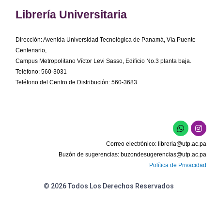
Librería Universitaria
Dirección: Avenida Universidad Tecnológica de Panamá, Vía Puente
Centenario,
Campus Metropolitano Víctor Levi Sasso, Edificio No.3 planta baja.
Teléfono: 560-3031
Teléfono del Centro de Distribución: 560-3683
W
I
h
n
a
s
Correo electrónico:
libreria@utp.ac.pa
t
t
s
a
Buzón de sugerencias:
buzondesugerencias@utp.ac.pa
a
g
Política de Privacidad
p
r
p
a
m
© 2026 Todos Los Derechos Reservados