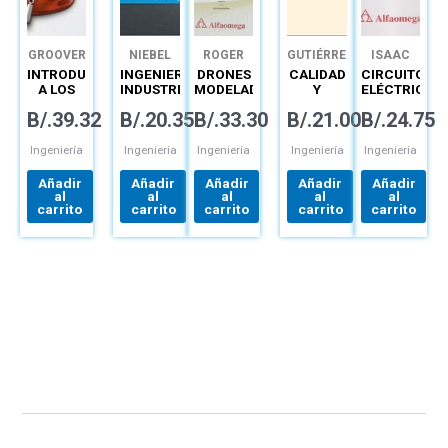
GROOVER
NIEBEL
ROGER
GUTIÉRREZ
ISAAC
MIRANDA
GUZMÁN
INTRODUCCIÓN
INGENIERÍA
DRONES
CALIDAD
CIRCUITOS
COLORADO
DOMÍNGUEZ
A LOS
INDUSTRIAL
MODELADO
Y
ELÉCTRICOS
PROCESOS
DE
Y
PRODUCTIVIDAD
LINEALES
B/.
39.32
B/.
20.35
B/.
33.30
B/.
21.00
B/.
24.75
DE
NIEBEL
CONTROL
PRÁCTICAS
MANUFACTURA
MÉTODOS,
DE
DE
ESTANDARES
CUADROTORES
LABORATORI
Ingeniería
Ingeniería
Ingeniería
Ingeniería
Ingeniería
Y
DISEÑO
Añadir
Añadir
Añadir
Añadir
Añadir
DEL
al
al
al
al
al
TRABAJO
carrito
carrito
carrito
carrito
carrito