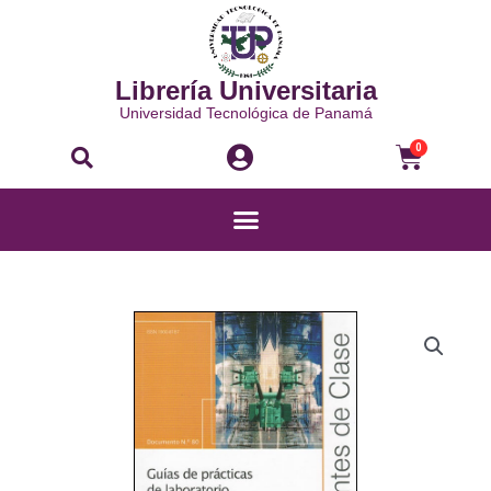
Ir
al
contenido
Librería Universitaria
Universidad Tecnológica de Panamá
Buscar
Carri
0
Menú