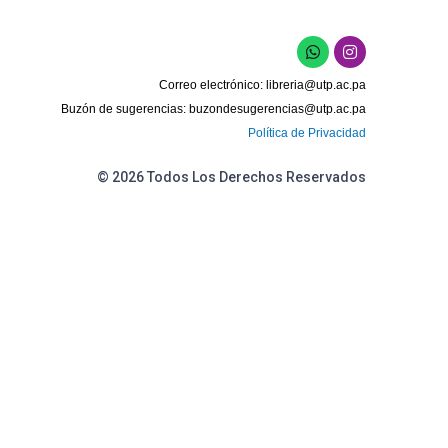
W
I
h
n
a
s
Correo electrónico:
libreria@utp.ac.pa
t
t
s
a
Buzón de sugerencias:
buzondesugerencias@utp.ac.pa
a
g
Política de Privacidad
p
r
p
a
m
© 2026 Todos Los Derechos Reservados