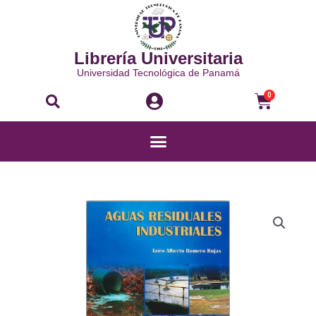
Ir
al
contenido
Librería Universitaria
Universidad Tecnológica de Panamá
Buscar
Carri
0
Menú