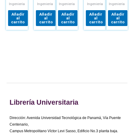
CUADROTORES
INNOVACIÓN
Y
ESTANDARES
Ingeniería
Ingeniería
Ingeniería
Ingeniería
Ingeniería
Y
CÁLCULO
Y
MARKETING
DE
DISEÑO
Añadir
Añadir
Añadir
Añadir
Añadir
SECCIONES
DEL
al
al
al
al
al
MÉTODOS
TRABAJO
carrito
carrito
carrito
carrito
carrito
SEGÚN
EHE-08
Librería Universitaria
Dirección: Avenida Universidad Tecnológica de Panamá, Vía Puente
Centenario,
Campus Metropolitano Víctor Levi Sasso, Edificio No.3 planta baja.