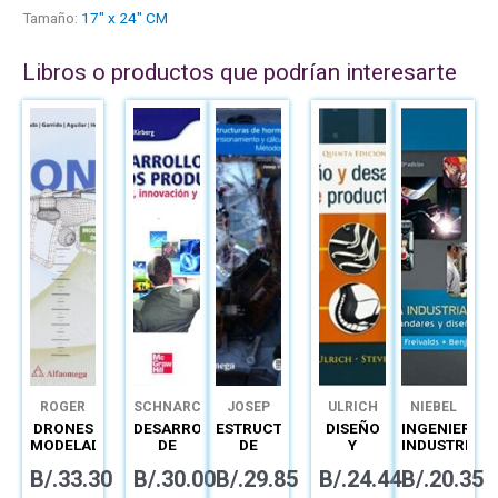
Tamaño:
17" x 24" CM
Libros o productos que podrían interesarte
ROGER
SCHNARCH
JOSEP
ULRICH
NIEBEL
MIRANDA
GÓMEZ
PEPA
DRONES
DESARROLLO
ESTRUCTURAS
DISEÑO
INGENIERÍA
COLORADO
GÓMEZ
MODELADO
DE
DE
Y
INDUSTRIAL
Y
NUEVOS
HORMIGÓN
DESARROLLO
DE
B/.
33.30
B/.
30.00
B/.
29.85
B/.
24.44
B/.
20.35
CONTROL
PRODUCTOS
ARMADO
DE
NIEBEL
DE
CREATIVIDAD,
PREDIMENSIONAMIENTO
PRODUCTO
MÉTODOS,