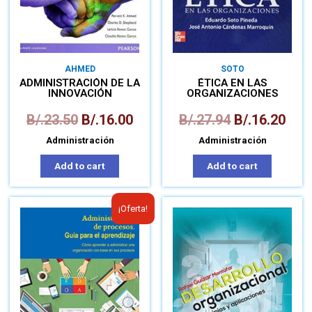
AHMED
SOTO
ADMINISTRACIÓN DE LA
ÉTICA EN LAS
INNOVACIÓN
ORGANIZACIONES
B/.
23.50
B/.
16.00
B/.
27.94
B/.
16.20
Administración
Administración
Add to cart
Add to cart
¡Oferta!