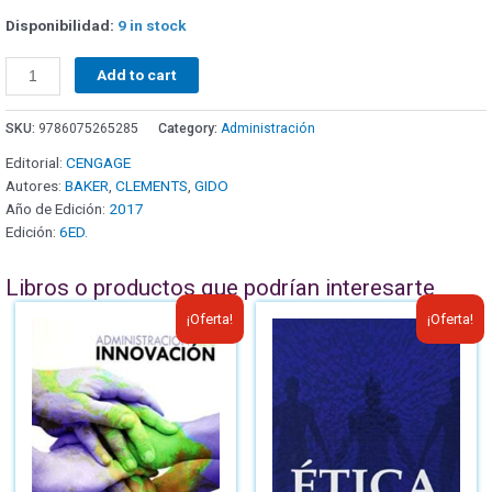
Disponibilidad:
9 in stock
Add to cart
SKU:
9786075265285
Category:
Administración
Editorial:
CENGAGE
Autores:
BAKER
,
CLEMENTS
,
GIDO
Año de Edición:
2017
Edición:
6ED.
Libros o productos que podrían interesarte
¡Oferta!
¡Oferta!