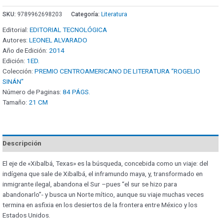
SKU:
9789962698203
Categoría:
Literatura
Editorial:
EDITORIAL TECNOLÓGICA
Autores:
LEONEL ALVARADO
Año de Edición:
2014
Edición:
1ED.
Colección:
PREMIO CENTROAMERICANO DE LITERATURA “ROGELIO
SINÁN”
Número de Paginas:
84 PÁGS.
Tamaño:
21 CM
Descripción
El eje de «Xibalbá, Texas» es la búsqueda, concebida como un viaje: del
indígena que sale de Xibalbá, el inframundo maya, y, transformado en
inmigrante ilegal, abandona el Sur –pues “el sur se hizo para
abandonarlo”- y busca un Norte mítico, aunque su viaje muchas veces
termina en asfixia en los desiertos de la frontera entre México y los
Estados Unidos.