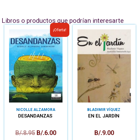
Libros o productos que podrían interesarte
¡Oferta!
NICOLLE ALZAMORA
BLADIMIR VÍQUEZ
CANDANEDO
DESANDANZAS
EN EL JARDÍN
B/.
8.95
B/.
6.00
B/.
9.00