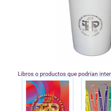
Libros o productos que podrían inte
Este
producto
tiene
múltiples
variantes.
Las