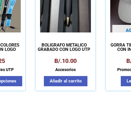
opciones
se
pueden
elegir
A
en
la
 COLORES
BOLÍGRAFO METALICO
GORRA TI
página
ON LOGO
GRABADO CON LOGO UTP
CON IN
NOM
de
25
B/.
10.00
B
producto
les UTP
Accesorios
Promoc
opciones
Añadir al carrito
L