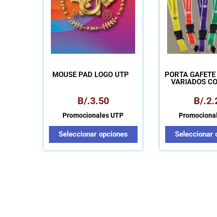
opciones
se
pueden
elegir
en
la
MOUSE PAD LOGO UTP
PORTA GAFETE
página
VARIADOS C
UTP
de
B/.
3.50
B/.
2.
producto
Promocionales UTP
Promociona
Seleccionar opciones
Seleccionar 