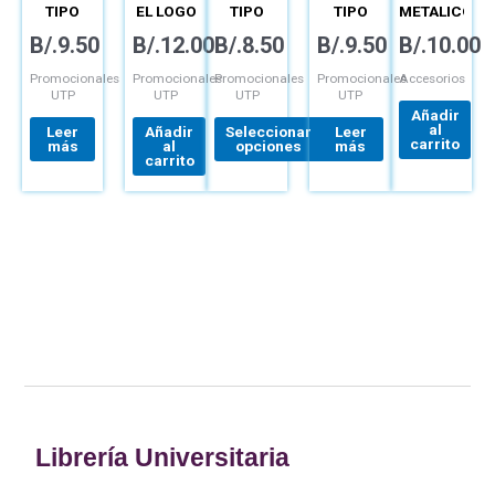
TIPO
EL LOGO
TIPO
TIPO
METALICO
producto
FLEX
DE LA
GOLF
FLEX
GRABADO
B/.
9.50
B/.
12.00
B/.
8.50
B/.
9.50
B/.
10.00
AZUL
UTP
NEGRA
CON
ROYAL
CIERRE
CON
LOGO
CON
MARIPOSA
INICIALES
UTP
Promocionales
Promocionales
Promocionales
Promocionales
Accesorios
LOGO 42
Y
Y
UTP
UTP
UTP
UTP
AÑOS
ESTUCHE
NOMBRE
Añadir
UTP
al
Leer
Añadir
Seleccionar
Leer
carrito
más
al
opciones
más
carrito
Librería Universitaria