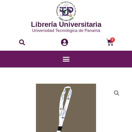
Ir
al
contenido
Librería Universitaria
Universidad Tecnológica de Panamá
Buscar
Carri
0
Menú