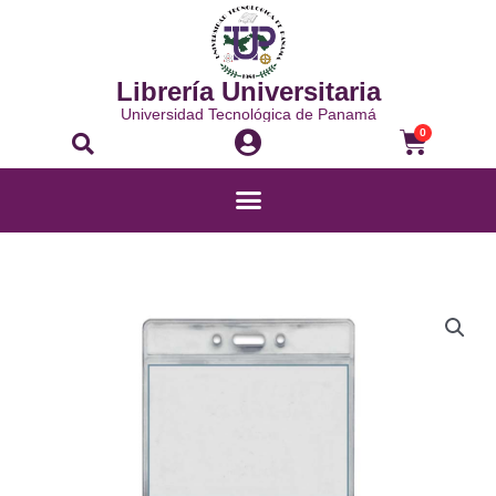
Ir
al
contenido
Librería Universitaria
Universidad Tecnológica de Panamá
Buscar
Carrito
0
Menú
PORTA
CREDENCIAL
HORIZONTAL
STUDMARK
cantidad