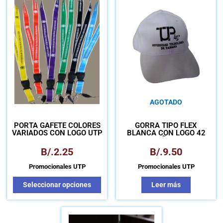
tiene
múltiples
variantes.
Las
opciones
se
pueden
elegir
en
AGOTADO
la
página
PORTA GAFETE COLORES
GORRA TIPO FLEX
de
VARIADOS CON LOGO UTP
BLANCA CON LOGO 42
producto
AÑOS
B/.
2.25
B/.
9.50
Promocionales UTP
Promocionales UTP
Seleccionar opciones
Leer más