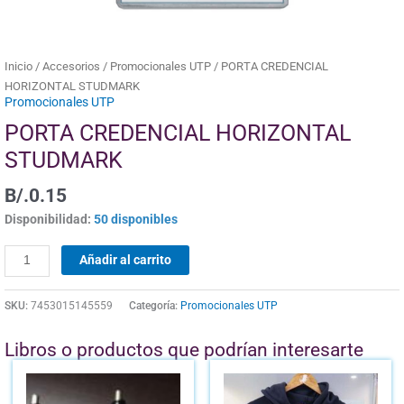
Inicio
/
Accesorios
/
Promocionales UTP
/ PORTA CREDENCIAL
HORIZONTAL STUDMARK
Promocionales UTP
PORTA CREDENCIAL HORIZONTAL
STUDMARK
B/.
0.15
Disponibilidad:
50 disponibles
Añadir al carrito
SKU:
7453015145559
Categoría:
Promocionales UTP
Libros o productos que podrían interesarte
Este
pro