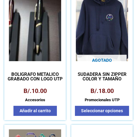
tien
múlt
vari
Las
opc
se
pue
eleg
en
AGOTADO
la
pág
BOLÍGRAFO METALICO
SUDADERA SIN ZIPPER
de
GRABADO CON LOGO UTP
COLOR Y TAMAÑO
pro
SURTIDO LOGO UTP
B/.
10.00
B/.
18.00
Accesorios
Promocionales UTP
Añadir al carrito
Seleccionar opciones
Este
producto