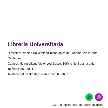
Librería Universitaria
Dirección: Avenida Universidad Tecnológica de Panamá, Vía Puente
Centenario,
Campus Metropolitano Víctor Levi Sasso, Edificio No.3 planta baja.
Teléfono: 560-3031
Teléfono del Centro de Distribución: 560-3683
W
I
h
n
a
s
Correo electrónico:
libreria@utp.ac.pa
t
t