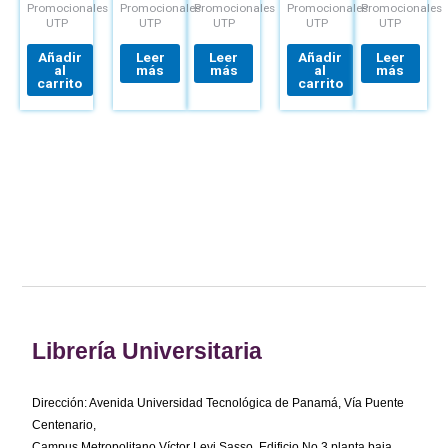
MARIPOSA
LOGO 42
INICIALES
INICIALES
Promocionales
Promocionales
Promocionales
Promocionales
Promocionales
Y
AÑOS
Y
Y
UTP
UTP
UTP
UTP
UTP
ESTUCHE
NOMBRE
NOMBRE
UTP
UTP
Añadir
Leer
Leer
Añadir
Leer
al
más
más
al
más
carrito
carrito
Librería Universitaria
Dirección: Avenida Universidad Tecnológica de Panamá, Vía Puente
Centenario,
Campus Metropolitano Víctor Levi Sasso, Edificio No.3 planta baja.