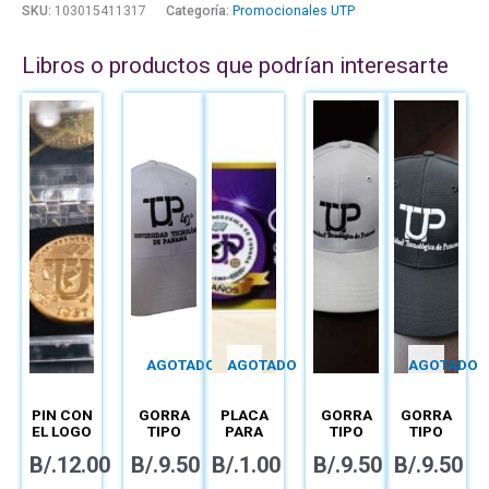
SKU:
103015411317
Categoría:
Promocionales UTP
Libros o productos que podrían interesarte
AGOTADO
AGOTADO
AGOTADO
PIN CON
GORRA
PLACA
GORRA
GORRA
EL LOGO
TIPO
PARA
TIPO
TIPO
DE LA
FLEX
AUTO
FLEX
FLEX
B/.
12.00
B/.
9.50
B/.
1.00
B/.
9.50
B/.
9.50
UTP
BLANCA
LOGO 40
BLANCA
NEGRA
CIERRE
CON
AÑOS
CON
CON