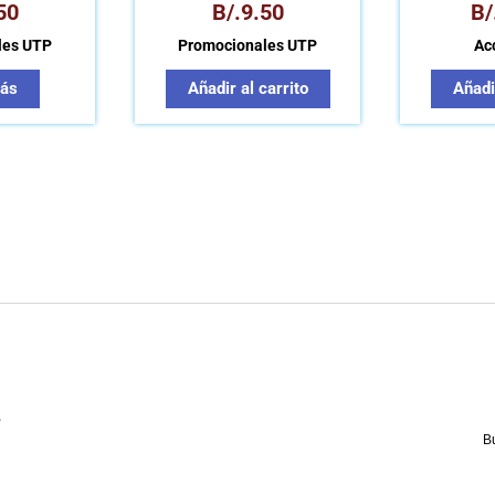
50
B/.
9.50
B/
les UTP
Promocionales UTP
Ac
ás
Añadir al carrito
Añadir
,
B