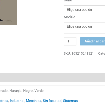
Color
Modelo
Añadir al car
SKU:
103215241321
Cate
orado, Naranja, Negro, Verde
ctrica
,
Industrial
,
Mecánica
,
Sin facultad
,
Sistemas