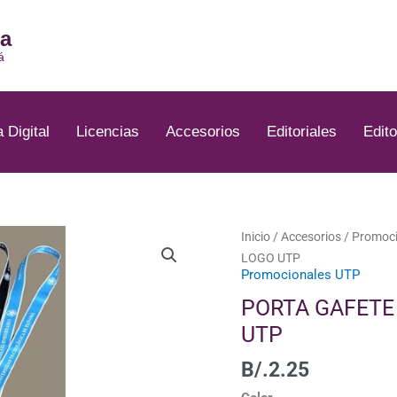
ia
á
a Digital
Licencias
Accesorios
Editoriales
Edito
PORTA
Inicio
/
Accesorios
/
Promoci
GAFETE
LOGO UTP
Promocionales UTP
COLORES
VARIADOS
PORTA GAFETE
CON
UTP
LOGO
UTP
B/.
2.25
cantidad