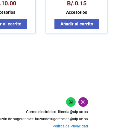
.
10.00
B/.
0.15
cesorios
Accesorios
 al carrito
Añadir al carrito
W
I
h
n
a
s
Correo electrónico:
libreria@utp.ac.pa
t
t
s
a
uzón de sugerencias:
buzondesugerencias@utp.ac.pa
a
g
Política de Privacidad
p
r
p
a