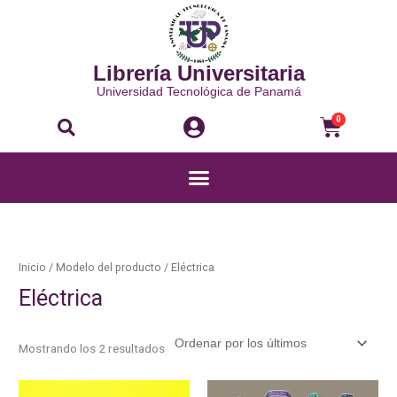
Ir
al
contenido
Librería Universitaria
Universidad Tecnológica de Panamá
Buscar
Carri
0
Menú
Ordenado
por
los
últimos
Inicio
/ Modelo del producto / Eléctrica
Eléctrica
Mostrando los 2 resultados
Este
Este