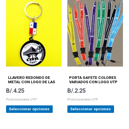
producto
product
tiene
tiene
múltiples
múltiple
variantes.
variantes
Las
Las
opciones
opcione
se
se
pueden
pueden
elegir
elegir
en
en
la
la
página
página
LLAVERO REDONDO DE
PORTA GAFETE COLORES
de
de
METAL CON LOGO DE LAS
VARIADOS CON LOGO UTP
FACULTADES Y LOGO UTP
producto
product
B/.
4.25
B/.
2.25
Promocionales UTP
Promocionales UTP
Seleccionar opciones
Seleccionar opciones