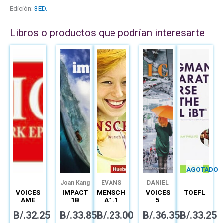
Edición:
3ED.
Libros o productos que podrían interesarte
AGOTADO
Joan Kang
EVANS
DANIEL
Shin
JoAnn
BARBER
LEWIS
VOICES
IMPACT
MENSCHEN
VOICES
TOEFL
Crandall
LANSFORD
MARECK
AME
1B
A1.1
5
KICZKOWIAK
SPARK
COMBO
KURSBUCH
COMBO
B/.
32.25
B/.
33.85
B/.
23.00
B/.
36.35
B/.
33.25
EPIN 3B
SPLIT
SPLIT A
(12MO)