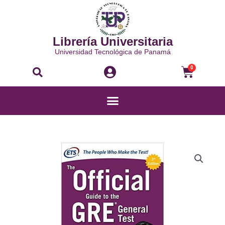
Ir
al
contenido
Librería Universitaria
Universidad Tecnológica de Panamá
Buscar
Carri
0
Menú