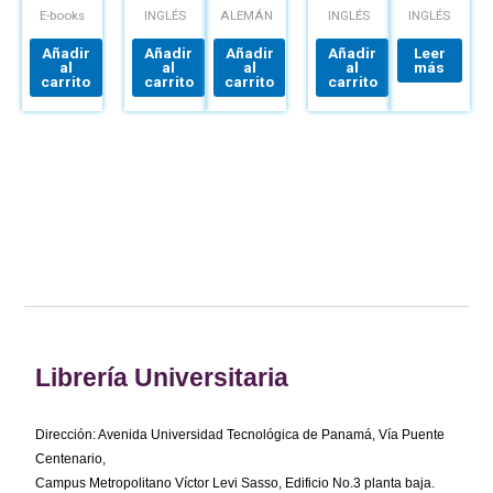
DIGITAL
E-books
INGLÉS
ALEMÁN
INGLÉS
INGLÉS
Añadir
Añadir
Añadir
Añadir
Leer
al
al
al
al
más
carrito
carrito
carrito
carrito
Librería Universitaria
Dirección: Avenida Universidad Tecnológica de Panamá, Vía Puente
Centenario,
Campus Metropolitano Víctor Levi Sasso, Edificio No.3 planta baja.