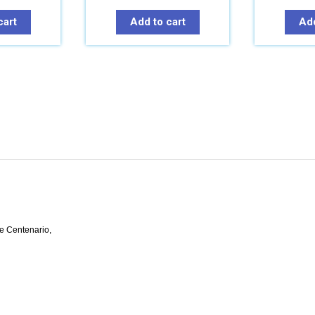
cart
Add to cart
Add
e Centenario,