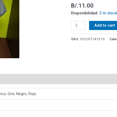
B/.
11.00
Disponibilidad:
2 in stoc
Add to cart
SKU:
101207141315
Cate
nco, Gris, Negro, Rojo