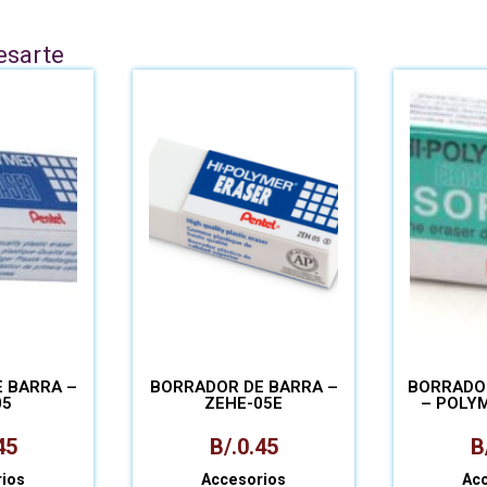
esarte
 BARRA –
BORRADOR DE BARRA –
BORRADOR
05
ZEHE-05E
– POLYM
45
B/.
0.45
B
ios
Accesorios
Ac