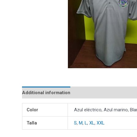
Additional information
Reviews (0)
Color
Azul eléctrico, Azul marino, Bla
Talla
S
,
M
,
L
,
XL
,
XXL