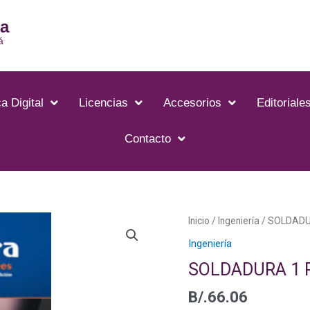
ia
á
a Digital
Licencias
Accesorios
Editoriale
Contacto
Inicio
/
Ingeniería
/ SOLDADU
Ingeniería
SOLDADURA 1 P
B/.
66.06