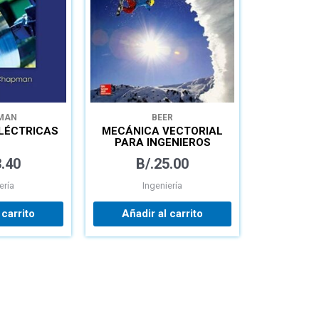
MAN
BEER
LÉCTRICAS
MECÁNICA VECTORIAL
PARA INGENIEROS
DINÁMICA
.40
B/.
25.00
ería
Ingeniería
 carrito
Añadir al carrito