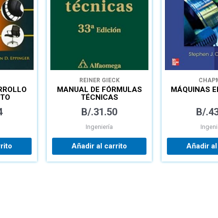
REINER GIECK
CHAP
RROLLO
MANUAL DE FÓRMULAS
MÁQUINAS E
CTO
TÉCNICAS
4
B/.
31.50
B/.
43
Ingeniería
Ingeni
rito
Añadir al carrito
Añadir al