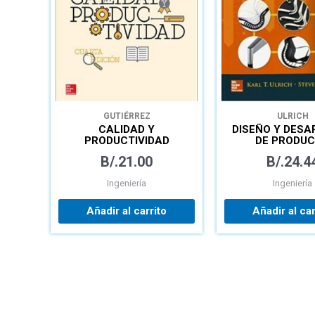
GUTIÉRREZ
ULRICH
CALIDAD Y
DISEÑO Y DESA
PRODUCTIVIDAD
DE PRODU
B/.
21.00
B/.
24.4
Ingeniería
Ingeniería
Añadir al carrito
Añadir al car