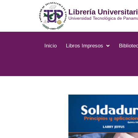
Ir
Librería Universitar
al
contenido
Universidad Tecnológica de Panam
Inicio
Libros Impresos
Bibliotec