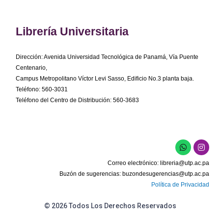
Librería Universitaria
Dirección: Avenida Universidad Tecnológica de Panamá, Vía Puente
Centenario,
Campus Metropolitano Víctor Levi Sasso, Edificio No.3 planta baja.
Teléfono: 560-3031
Teléfono del Centro de Distribución: 560-3683
W
I
h
n
a
s
Correo electrónico:
libreria@utp.ac.pa
t
t
s
a
Buzón de sugerencias:
buzondesugerencias@utp.ac.pa
a
g
Política de Privacidad
p
r
p
a
m
© 2026 Todos Los Derechos Reservados