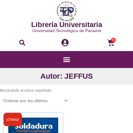
Ir
al
contenido
Librería Universitaria
Universidad Tecnológica de Panamá
Buscar
Carri
0
Menú
Autor: JEFFUS
Mostrando el único resultado
El
El
¡Oferta!
precio
precio
original
actual