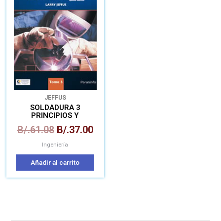
era:
es:
B/.61.08.
B/.37.00.
JEFFUS
SOLDADURA 3
PRINCIPIOS Y
APLICACIONES
B/.
61.08
B/.
37.00
Ingeniería
Añadir al carrito