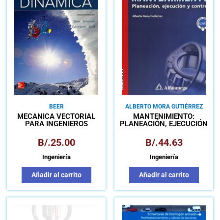
BEER
ALBERTO MORA GUTIÉRREZ
MECÁNICA VECTORIAL
MANTENIMIENTO:
PARA INGENIEROS
PLANEACIÓN, EJECUCIÓN
DINÁMICA
Y CONTROL
B/.
25.00
B/.
44.63
Ingeniería
Ingeniería
Añadir al carrito
Añadir al carrito