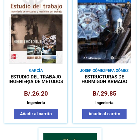
GARCÍA
JOSEP GÓMEZ
PEPA GÓMEZ
ESTUDIO DEL TRABAJO
ESTRUCTURAS DE
INGENIERÍA DE MÉTODOS
HORMIGÓN ARMADO
Y MEDICIÓN DEL TRABAJO
PREDIMENSIONAMIENTO Y
CÁLCULO DE SECCIONES
B/.
26.20
B/.
29.85
MÉTODOS SEGÚN EHE-08
Ingeniería
Ingeniería
Añadir al carrito
Añadir al carrito