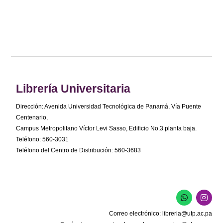
Librería Universitaria
Dirección: Avenida Universidad Tecnológica de Panamá, Vía Puente
Centenario,
Campus Metropolitano Víctor Levi Sasso, Edificio No.3 planta baja.
Teléfono: 560-3031
Teléfono del Centro de Distribución: 560-3683
W
I
h
n
a
s
Correo electrónico:
libreria@utp.ac.pa
t
t