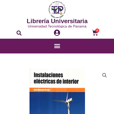
Ir
al
contenido
Librería Universitaria
Universidad Tecnológica de Panamá
Buscar
Carrito
0
Menú