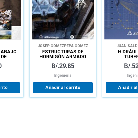
JOSEP GÓMEZ
PEPA GÓMEZ
JUAN SALD
RABAJO
ESTRUCTURAS DE
HIDRÁUL
 DE
HORMIGÓN ARMADO
TUBE
DICIÓN
PREDIMENSIONAMIENTO
ABASTECIM
0
B/.
29.85
B/.
52
AJO
Y CÁLCULO DE
AGUA, REDE
SECCIONES MÉTODOS
Ingeniería
Ingeni
SEGÚN EHE-08
rito
Añadir al carrito
Añadir al