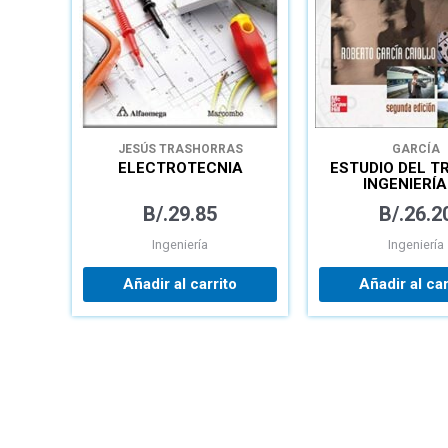
JESÚS TRASHORRAS
GARCÍA
MONTECELOS
ELECTROTECNIA
ESTUDIO DEL T
INGENIERÍA
MÉTODOS Y ME
B/.
29.85
B/.
26.2
DEL TRAB
Ingeniería
Ingeniería
Añadir al carrito
Añadir al car