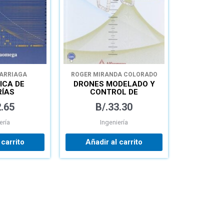
ARRIAGA
ROGER MIRANDA COLORADO
ICA DE
DRONES MODELADO Y
RÍAS
CONTROL DE
IENTO DE
CUADROTORES
.65
B/.
33.30
S, RIEGOS
ería
Ingeniería
 carrito
Añadir al carrito