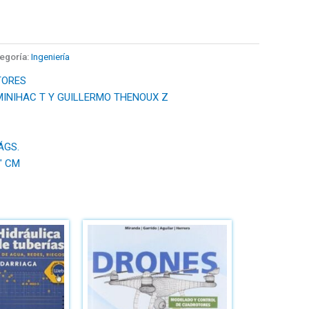
egoría:
Ingeniería
TORES
INIHAC T Y GUILLERMO THENOUX Z
ÁGS.
7" CM