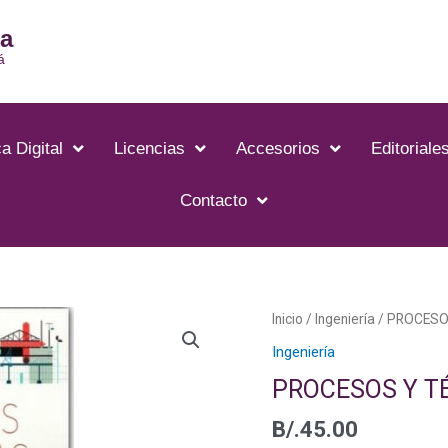
ia
á
a Digital
Licencias
Accesorios
Editoriale
Contacto
Inicio
/
Ingeniería
/ PROCESO
Ingeniería
PROCESOS Y T
B/.
45.00