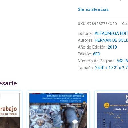
Sin existencias
SKU:
9789587784350
Cat
Editorial:
ALFAOMEGA EDI
Autores:
HERNÁN DE SOLM
Año de Edición:
2018
Edición:
6ED.
Número de Paginas:
543 P
Tamaño:
24.4" x 17.3" x 2.
esarte