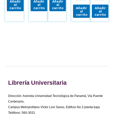
Añadir
Añadir
Añadir
al
al
al
carrito
carrito
carrito
Añadir
Añadir
al
al
carrito
carrito
Librería Universitaria
Dirección: Avenida Universidad Tecnológica de Panamá, Vía Puente
Centenario,
Campus Metropolitano Víctor Levi Sasso, Edificio No.3 planta baja.
Teléfono: 560-3031