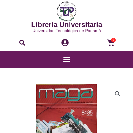
Ir
al
contenido
Librería Universitaria
Universidad Tecnológica de Panamá
Buscar
Carri
0
Menú