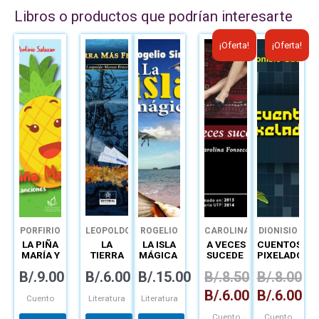
Libros o productos que podrían interesarte
El
El
El
El
¡Oferta!
¡Oferta!
precio
precio
precio
precio
original
actual
original
actual
era:
es:
era:
es:
B/.8.50.
B/.6.00.
B/.8.00.
B/.6.0
PORFIRIO
LEOPOLDO
ROGELIO
CAROLINA
DIONISIO
SALAZAR
MANSO
SINÁN
FONSECA
GUERRA
LA PIÑA
LA
LA ISLA
A VECES
CUENTOS
BROCE
MARÍA Y
TIERRA
MÁGICA
SUCEDE
PIXELADOS
OTRAS
MÁS
B/.
9.00
B/.
6.00
B/.
15.00
B/.
8.50
B/.
8.00
CANCIONES
FERMOSA
B/.
6.00
B/.
6.00
Cuento
Literatura
Literatura
Cuento
Cuento