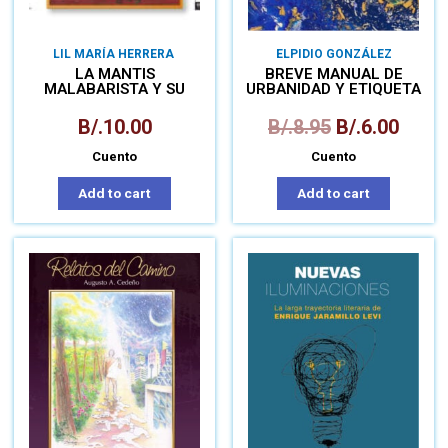
LIL MARÍA HERRERA
ELPIDIO GONZÁLEZ
LA MANTIS
BREVE MANUAL DE
MALABARISTA Y SU
URBANIDAD Y ETIQUETA
MUNDO
MALABARILLOSO
B/.
10.00
B/.
8.95
B/.
6.00
Cuento
Cuento
Add to cart
Add to cart