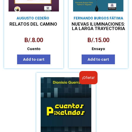
AUGUSTO CEDEÑO
FERNANDO BURGOS FÁTIMA
NOGUEIRA
RELATOS DEL CAMINO
NUEVAS ILUMINACIONES:
LA LARGA TRAYECTORIA
DE ENRIQUE JARAMILLO
LEVI
B/.
8.00
B/.
15.00
Cuento
Ensayo
Add to cart
Add to cart
¡Oferta!