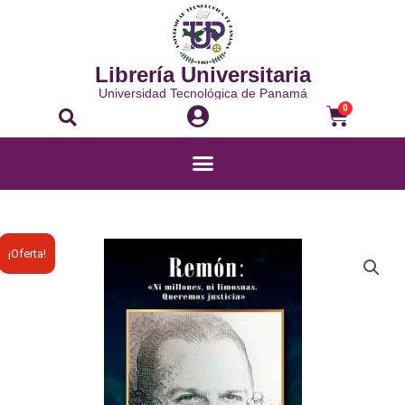
Ir
al
contenido
Librería Universitaria
Universidad Tecnológica de Panamá
Buscar
Carri
0
Menú
REMÓN:
¡Oferta!
NI
MILLONES,
NI
LIMOSNAS.
QUEREMOS
JUSTICIA
quantity