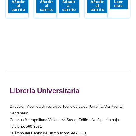
AUTOMOTRIZ:
Añadir
Añadir
Añadir
Añadir
Leer
MANTENIMIENTO
al
al
al
al
más
Y
carrito
carrito
carrito
carrito
REPARACIÓN
DEL
VEHÍCULO
Librería Universitaria
Dirección: Avenida Universidad Tecnológica de Panamá, Vía Puente
Centenario,
Campus Metropolitano Víctor Levi Sasso, Edificio No.3 planta baja.
Teléfono: 560-3031
Teléfono del Centro de Distribución: 560-3683