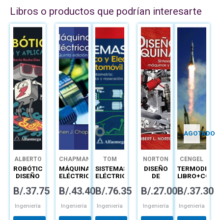
Libros o productos que podrían interesarte
AGOTADO
ALBERTO
CHAPMAN
TOM
NORTON
CENGEL
ROCHA
DENTON
ROBÓTICA
MÁQUINAS
SISTEMAS
DISEÑO
TERMODINÁM
DÍAZ
DISEÑO
ELÉCTRICAS
ELÉCTRICO
DE
LIBRO+CONN
Y
Y
MAQUINARIA
B/.
37.75
B/.
43.40
B/.
76.35
B/.
27.00
B/.
37.30
APLICACIÓN
ELECTRÓNICO
DEL
AUTOMÓVIL
Ingeniería
Ingeniería
Ingeniería
Ingeniería
Ingeniería
TECNOLOGÍA