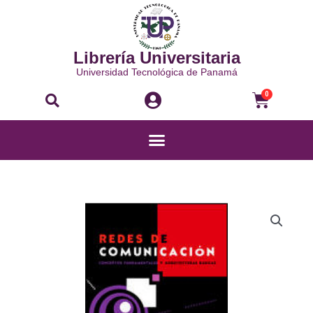
Ir
al
contenido
Librería Universitaria
Universidad Tecnológica de Panamá
Buscar
Carri
0
Menú