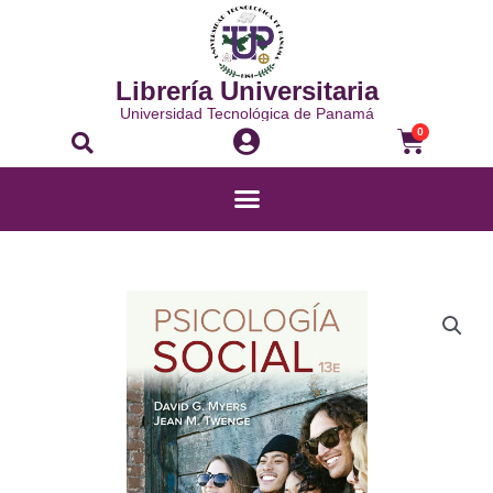
Ir
al
contenido
Librería Universitaria
Universidad Tecnológica de Panamá
Buscar
Carrito
0
Menú
PSICOLOGÍA
SOCIAL
cantidad