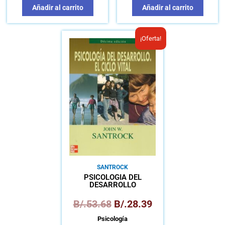
Añadir al carrito
Añadir al carrito
El
El
¡Oferta!
precio
precio
original
actual
era:
es:
B/.53.68.
B/.28.39.
SANTROCK
PSICOLOGÍA DEL
DESARROLLO
B/.
53.68
B/.
28.39
Psicología