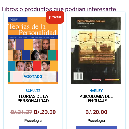
Libros o productos que podrían interesarte
El
El
¡Oferta!
precio
precio
original
actual
era:
es:
B/.31.27.
B/.20.00.
AGOTADO
SCHULTZ
HARLEY
TEORÍAS DE LA
PSICOLOGÍA DEL
PERSONALIDAD
LENGUAJE
B/.
31.27
B/.
20.00
B/.
20.00
Psicología
Psicología