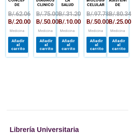
DE
CLINICO
SALUD
CELULAR
DE
GENÉTICA
Y
PÚBLICA
Y
ENFERMERÍA
B/.
62.06
B/.
75.00
B/.
31.20
B/.
97.78
B/.
80.34
TRATAMIENTO
Y EL
MOLECULAR
MATERNO
TRABAJO
NEONATAL
B/.
20.00
B/.
50.00
B/.
10.00
B/.
50.00
B/.
25.00
EN
COMUNIDAD
Medicina
Medicina
Medicina
Medicina
Medicina
Añadir
Añadir
Añadir
Añadir
Añadir
al
al
al
al
al
carrito
carrito
carrito
carrito
carrito
Librería Universitaria