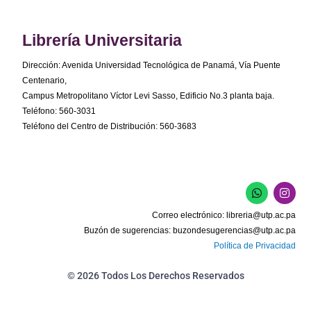
Librería Universitaria
Dirección: Avenida Universidad Tecnológica de Panamá, Vía Puente
Centenario,
Campus Metropolitano Víctor Levi Sasso, Edificio No.3 planta baja.
Teléfono: 560-3031
Teléfono del Centro de Distribución: 560-3683
W
I
h
n
a
s
Correo electrónico:
libreria@utp.ac.pa
t
t
s
a
Buzón de sugerencias:
buzondesugerencias@utp.ac.pa
a
g
Política de Privacidad
p
r
p
a
m
© 2026 Todos Los Derechos Reservados