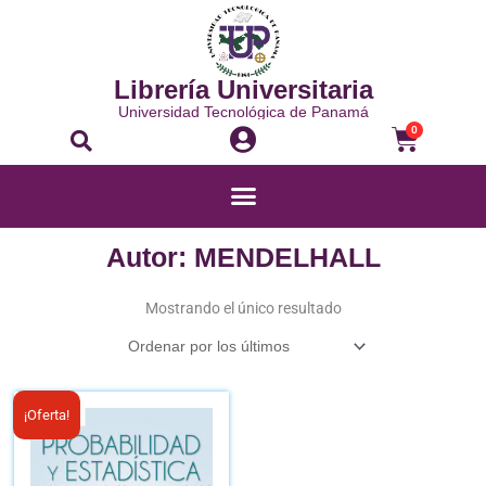
Ir
al
contenido
Librería Universitaria
Universidad Tecnológica de Panamá
Buscar
Carrito
0
Menú
Autor: MENDELHALL
Mostrando el único resultado
El
El
¡Oferta!
precio
precio
original
actual