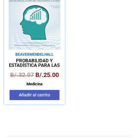
era:
es:
B/.32.07.
B/.25.00.
BEAVER
MENDELHALL
PROBABILIDAD Y
ESTADÍSTICA PARA LAS
CIENCIAS SOCIALES Y DE
B/.
32.07
B/.
25.00
LA SALUD
Medicina
Añadir al carrito