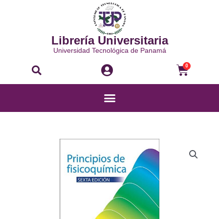
Ir
al
contenido
Librería Universitaria
Universidad Tecnológica de Panamá
Buscar
Carri
0
Menú