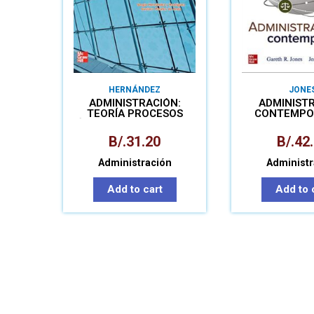
HERNÁNDEZ
JONE
ADMINISTRACIÓN:
ADMINIST
TEORÍA PROCESOS
CONTEMPO
ÁREAS FUNCIONALES Y
LIBRO+CO
ESTRATÉGICA
B/.
31.20
B/.
42
Administración
Administr
Add to cart
Add to 