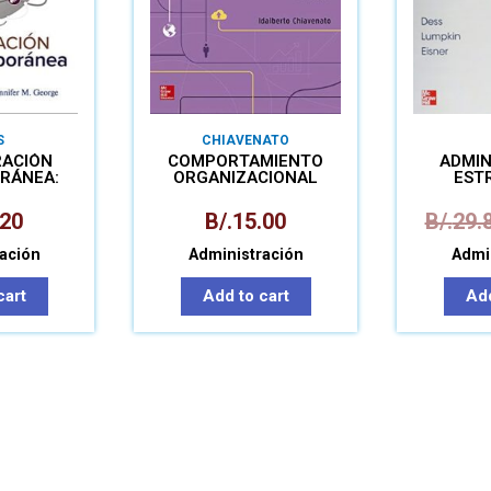
S
CHIAVENATO
RACIÓN
COMPORTAMIENTO
ADMIN
RÁNEA:
ORGANIZACIONAL
EST
NNECT
.20
B/.
15.00
B/.
29.
ación
Administración
Admi
cart
Add to cart
Add