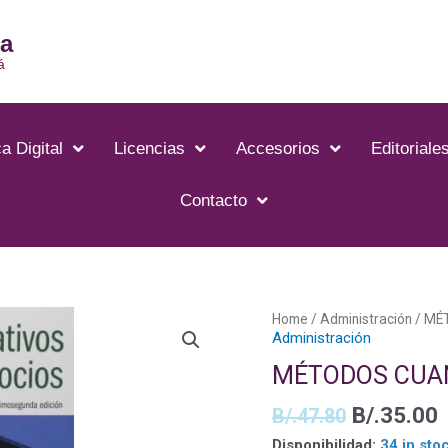
ia
á
a Digital
Licencias
Accesorios
Editoriale
Contacto
Home
/
Administración
/ MÉ
Administración
MÉTODOS CUAN
B/.
35.00
B/.
47.80
Disponibilidad:
34 in sto