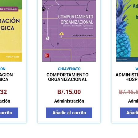
SON
CHIAVENATO
W
ACIÓN
COMPORTAMIENTO
ADMINIST
GICA
ORGANIZACIONAL
HOSP
.32
B/.
15.00
B/.
46.
ación
Administración
Admi
carrito
Añadir al carrito
Añadir