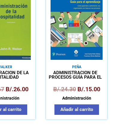
original
actual
original
actual
era:
es:
era:
es:
B/.46.67.
B/.26.00.
B/.24.30.
B/.15.00.
ALKER
PEÑA
RACIÓN DE LA
ADMINISTRACIÓN DE
ITALIDAD
PROCESOS GUÍA PARA EL
APRENDIZAJE
67
B/.
26.00
B/.
24.30
B/.
15.00
nistración
Administración
 al carrito
Añadir al carrito