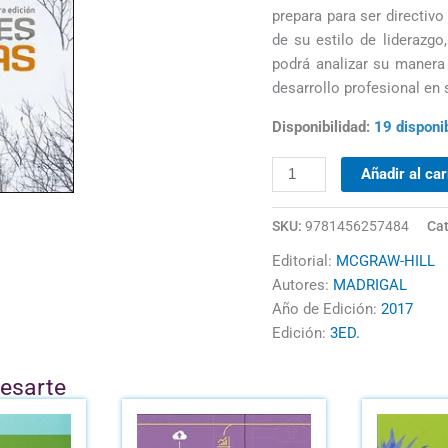
prepara para ser directivo 
de su estilo de liderazgo
podrá analizar su manera 
desarrollo profesional en 
Disponibilidad:
19 disponi
Añadir al car
SKU:
9781456257484
Cat
Editorial:
MCGRAW-HILL
Autores:
MADRIGAL
Año de Edición:
2017
Edición:
3ED.
resarte