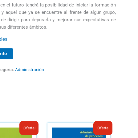
en el futuro tendrá la posibilidad de iniciar la formación
, y aquel que ya se encuentre al frente de algún grupo,
de dirigir para depurarla y mejorar sus expectativas de
sus diferentes ámbitos.
bles
rito
egoría:
Administración
El
El
El
El
¡Oferta!
¡Oferta!
precio
precio
precio
precio