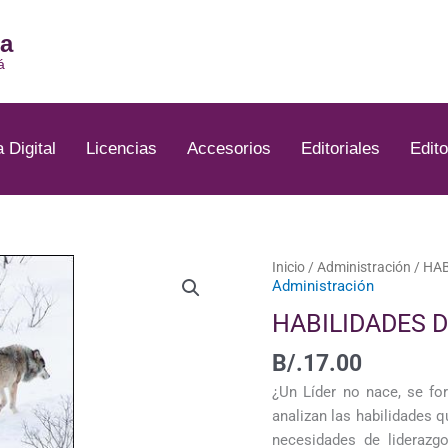
ia
á
a Digital
Licencias
Accesorios
Editoriales
Edito
HABILIDADES
Inicio
/
Administración
/ HA
Administración
DIRECTIVAS
cantidad
HABILIDADES D
B/.
17.00
¿Un Líder no nace, se fo
analizan las habilidades 
necesidades de liderazg