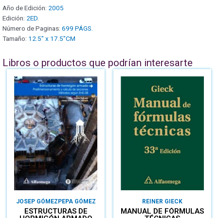
Año de Edición:
2005
Edición:
2ED.
Número de Paginas:
699 PÁGS.
Tamaño:
12.5" x 17.5"CM
Libros o productos que podrían interesarte
JOSEP GÓMEZ
PEPA GÓMEZ
REINER GIECK
ESTRUCTURAS DE
MANUAL DE FÓRMULAS