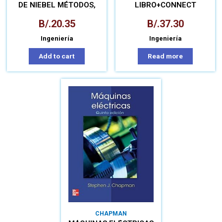
DE NIEBEL MÉTODOS,
LIBRO+CONNECT
ESTANDARES Y DISEÑO
DEL TRABAJO
B/.
20.35
B/.
37.30
Ingeniería
Ingeniería
Add to cart
Read more
CHAPMAN