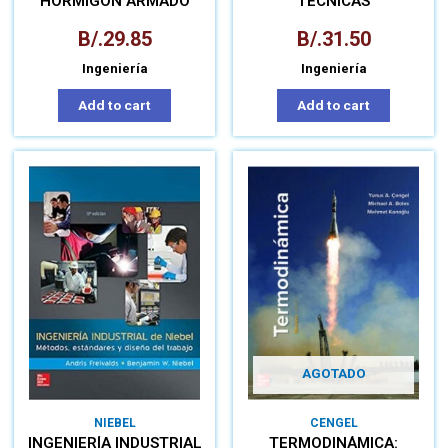
HORMIGÓN ARMADO
TÉCNICAS
PREDIMENSIONAMIENTO
Y CÁLCULO DE
B/.
29.85
B/.
31.50
SECCIONES MÉTODOS
SEGÚN EHE-08
Ingeniería
Ingeniería
Add to cart
Add to cart
AGOTADO
NIEBEL
CENGEL
INGENIERÍA INDUSTRIAL
TERMODINÁMICA: