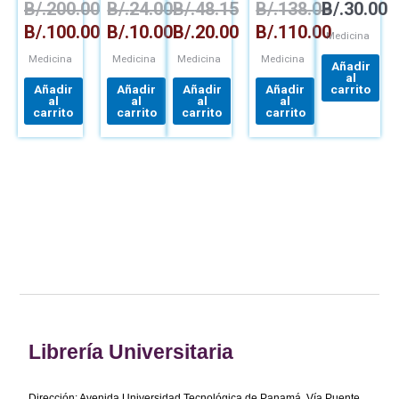
B/.
200.00
B/.
24.00
B/.
48.15
B/.
138.00
B/.
30.00
DE
MICROORGANISMOS
USMLE
NUTRICIÓN
STEP 1.
B/.
100.00
B/.
10.00
B/.
20.00
B/.
110.00
EN EL
2019
Medicina
CICLO
Medicina
Medicina
Medicina
Medicina
VITAL
Añadir
al
Añadir
Añadir
Añadir
Añadir
carrito
al
al
al
al
carrito
carrito
carrito
carrito
Librería Universitaria
Dirección: Avenida Universidad Tecnológica de Panamá, Vía Puente