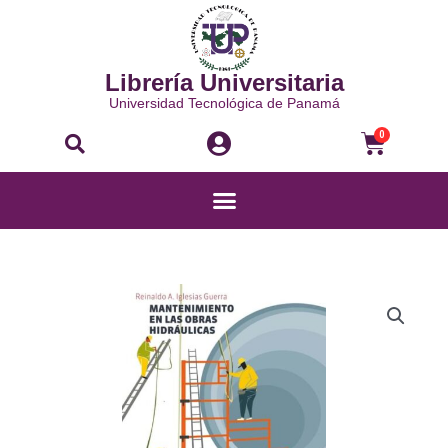
Ir
al
contenido
Librería Universitaria
Universidad Tecnológica de Panamá
Buscar
Carri
0
Menú