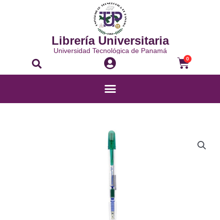
Ir
al
contenido
Librería Universitaria
Universidad Tecnológica de Panamá
Buscar
Carrito
0
Menú