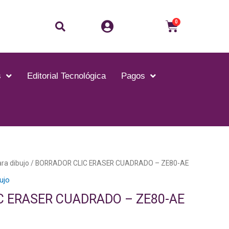
Buscar
Carrito
0
s
Editorial Tecnológica
Pagos
ara dibujo
/ BORRADOR CLIC ERASER CUADRADO – ZE80-AE
bujo
C ERASER CUADRADO – ZE80-AE