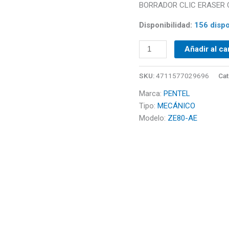
BORRADOR CLIC ERASER C
AE
cantidad
Disponibilidad:
156 dispo
Añadir al ca
SKU:
4711577029696
Cat
Marca:
PENTEL
Tipo:
MECÁNICO
Modelo:
ZE80-AE