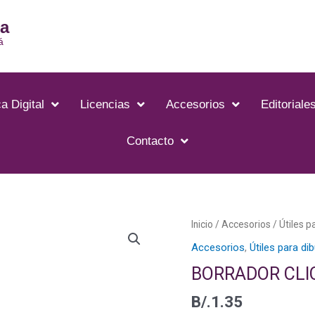
ia
á
a Digital
Licencias
Accesorios
Editoriale
Contacto
BORRADOR
Inicio
/
Accesorios
/
Útiles p
CLIC
Accesorios
,
Útiles para di
ERASER
BORRADOR CLI
CUADRADO
-
B/.
1.35
ZE80-