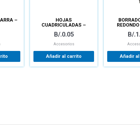
BARRA –
HOJAS
BORRADO
CUADRICULADAS –
REDONDO 
TÉCNICAS
B/.
0.05
B/.
1
s
Accesorios
Acceso
rito
Añadir al carrito
Añadir al