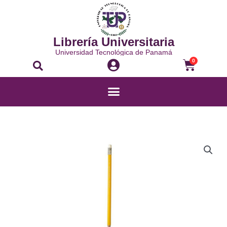
Ir
al
contenido
Librería Universitaria
Universidad Tecnológica de Panamá
Buscar
Carrito
0
Menú
LÁPIZ
CON
BORRADOR
-
cantidad