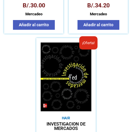
B/.
30.00
B/.
34.20
Mercadeo
Mercadeo
Añadir al carrito
Añadir al carrito
El
El
¡Oferta!
precio
precio
original
actual
era:
es:
B/.43.64.
B/.23.43.
HAIR
INVESTIGACIÓN DE
MERCADOS