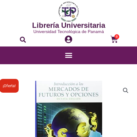
Ir
al
contenido
Librería Universitaria
Universidad Tecnológica de Panamá
Buscar
Carrito
0
Menú
El
El
INTRODUCCIÓN
¡Oferta!
precio
precio
A
original
actual
LOS
era:
es:
MERCADOS
B/.32.54.
B/.25.00.
DE
FUTUROS
Y
OPCIONES