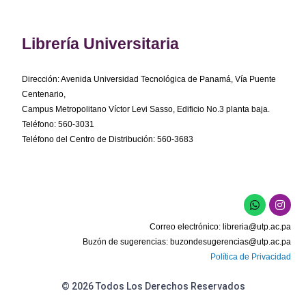
Librería Universitaria
Dirección: Avenida Universidad Tecnológica de Panamá, Vía Puente
Centenario,
Campus Metropolitano Víctor Levi Sasso, Edificio No.3 planta baja.
Teléfono: 560-3031
Teléfono del Centro de Distribución: 560-3683
W
I
h
n
a
s
Correo electrónico:
libreria@utp.ac.pa
t
t
s
a
Buzón de sugerencias:
buzondesugerencias@utp.ac.pa
a
g
Política de Privacidad
p
r
p
a
m
© 2026 Todos Los Derechos Reservados