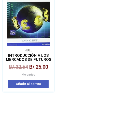
era:
es:
B/.32.54.
B/.25.00.
HULL
INTRODUCCIÓN A LOS
MERCADOS DE FUTUROS
Y OPCIONES
B/.
32.54
B/.
25.00
Mercadeo
Añadir al carrito