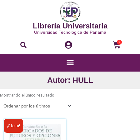
Ir
al
contenido
Librería Universitaria
Universidad Tecnológica de Panamá
Buscar
Carri
0
Menú
Autor: HULL
Mostrando el único resultado
El
El
¡Oferta!
precio
precio
original
actual