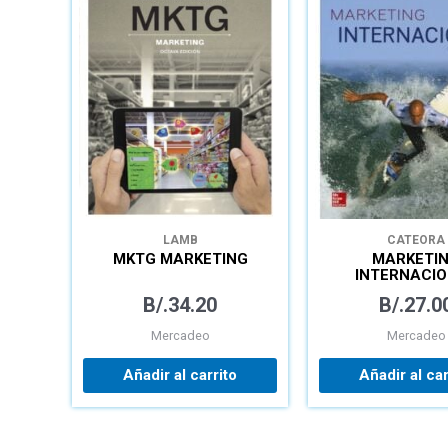
LAMB
CATEORA
MKTG MARKETING
MARKETI
INTERNACI
B/.
34.20
B/.
27.0
Mercadeo
Mercadeo
Añadir al carrito
Añadir al car