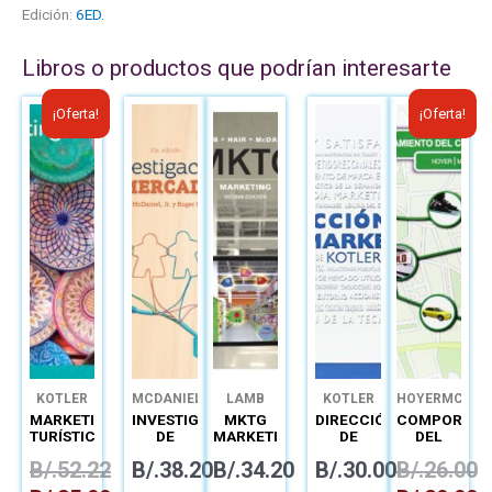
Edición:
6ED.
Libros o productos que podrían interesarte
El
El
El
El
¡Oferta!
¡Oferta!
precio
precio
precio
precio
original
actual
original
actual
era:
es:
era:
es:
B/.52.22.
B/.35.00.
B/.26.00.
B/.20.
KOTLER
MCDANIEL
LAMB
KOTLER
HOYER
MCINN
MARKETING
INVESTIGACIÓN
MKTG
DIRECCIÓN
COMPORTAM
TURÍSTICO
DE
MARKETING
DE
DEL
MERCADOS
MARKETING
CONSUMIDO
B/.
52.22
B/.
38.20
B/.
34.20
B/.
30.00
B/.
26.00