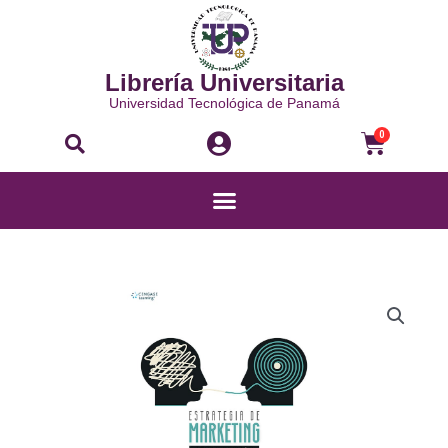
Ir
al
contenido
Librería Universitaria
Universidad Tecnológica de Panamá
Buscar
Carri
0
Menú
ESTRATEGIA
DE
MARKETING
CASOS
Y
TEXTOS
cantidad