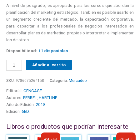
A nivel de posgrado, es apropiado para los cursos que abordan la
planificación del marketing estratégico. También es posible usarlo en
un segmento creciente del mercado, la capacitación corporativa,
para capacitar a los profesionales de negocios interesados en
desarrollar planes de marketing propios o interpretar e implementar
los de otros.
Disponibilidad:
11 disponibles
Añadir al carrito
SKU:
9786075264158
Categoría:
Mercadeo
Editorial:
CENGAGE
Autores:
FERREL
,
HARTLINE
Año de Edición:
2018
Edición:
6ED.
Libros o productos que podrían interesarte
El
El
El
El
¡Oferta!
¡Oferta!