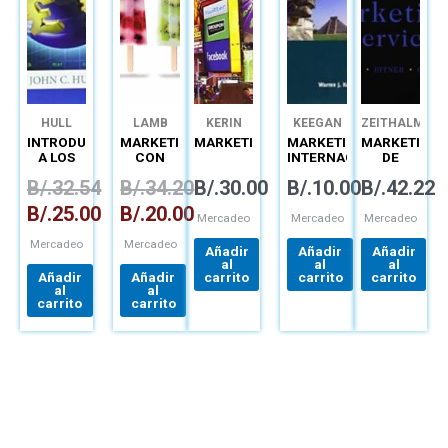
HULL
LAMB
KERIN
KEEGAN
ZEITHALM
INTRODUCCIÓN
MARKETING
MARKETING
MARKETING
MARKETING
A LOS
CON
INTERNACIONAL
DE
MERCADOS
APLICACIONES
SERVICIOS
B/.
32.54
B/.
34.20
B/.
30.00
B/.
10.00
B/.
42.22
DE
PARA
FUTUROS
AMÉRICA
B/.
25.00
B/.
20.00
Y
LATINA
Mercadeo
Mercadeo
Mercadeo
OPCIONES
Mercadeo
Mercadeo
Añadir
Añadir
Añadir
al
al
al
Añadir
Añadir
carrito
carrito
carrito
al
al
carrito
carrito