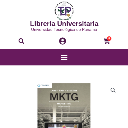
Ir
al
contenido
Librería Universitaria
Universidad Tecnológica de Panamá
Buscar
Carri
0
Menú
MKTG
MARKETING
cantidad