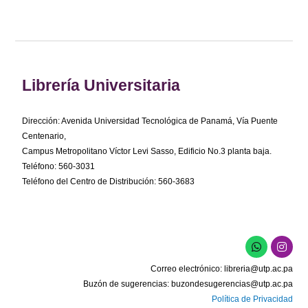
Librería Universitaria
Dirección: Avenida Universidad Tecnológica de Panamá, Vía Puente
Centenario,
Campus Metropolitano Víctor Levi Sasso, Edificio No.3 planta baja.
Teléfono: 560-3031
Teléfono del Centro de Distribución: 560-3683
W
I
h
n
a
s
Correo electrónico:
libreria@utp.ac.pa
t
t
s
a
Buzón de sugerencias:
buzondesugerencias@utp.ac.pa
a
g
Política de Privacidad
p
r