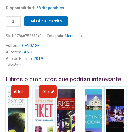
Disponibilidad:
28 disponibles
Añadir al carrito
SKU:
9786075268040
Categoría:
Mercadeo
Editorial:
CENGAGE
Autores:
LAMB
Año de Edición:
2019
Edición:
8ED.
Libros o productos que podrían interesarte
El
El
El
El
¡Oferta!
¡Oferta!
precio
precio
precio
precio
original
actual
original
actual
era:
es:
era:
es:
B/.32.54.
B/.25.00.
B/.34.20.
B/.20.00.