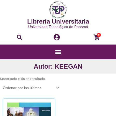
Ir
al
contenido
Librería Universitaria
Universidad Tecnológica de Panamá
Buscar
Carri
0
Menú
Autor: KEEGAN
Mostrando el único resultado