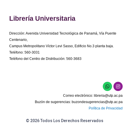
Librería Universitaria
Dirección: Avenida Universidad Tecnológica de Panamá, Vía Puente
Centenario,
Campus Metropolitano Víctor Levi Sasso, Edificio No.3 planta baja.
Teléfono: 560-3031
Teléfono del Centro de Distribución: 560-3683
W
I
h
n
a
s
Correo electrónico:
libreria@utp.ac.pa
t
t
s
a
Buzón de sugerencias:
buzondesugerencias@utp.ac.pa
a
g
Política de Privacidad
p
r
p
a
m
© 2026 Todos Los Derechos Reservados