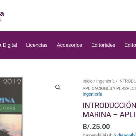
ia
á
a Digital
Licencias
Accesorios
Editoriales
Edito
INTRODUCCIÓN
Inicio
/
Ingeniería
/ INTROD
A
APLICACIONES Y PERSPEC
Ingeniería
LA
ECOLOGÍA
INTRODUCCIÓN
MOLECULAR
MARINA – APL
MARINA
-
B/.
25.00
APLICACIONES
Disponibilidad:
5 disponib