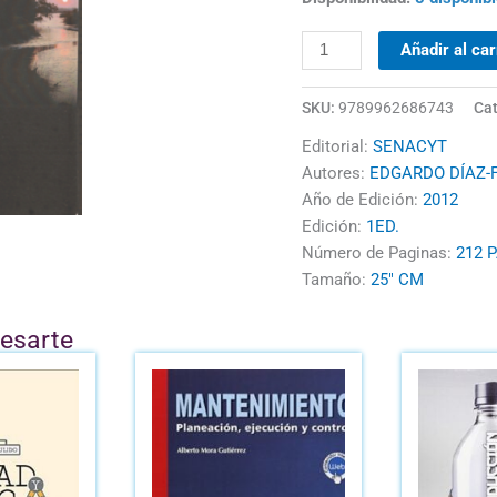
Y
PERSPECTIVAS
Añadir al car
cantidad
SKU:
9789962686743
Cat
Editorial:
SENACYT
Autores:
EDGARDO DÍAZ-
Año de Edición:
2012
Edición:
1ED.
Número de Paginas:
212 
Tamaño:
25" CM
resarte