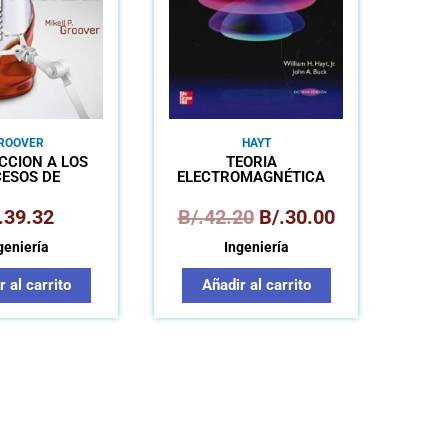
ROOVER
HAYT
CCIÓN A LOS
TEORÍA
ESOS DE
ELECTROMAGNÉTICA
FACTURA
.
39.32
B/.
42.20
B/.
30.00
geniería
Ingeniería
 al carrito
Añadir al carrito