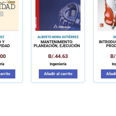
REZ
ALBERTO MORA GUTIÉRREZ
G
 Y
MANTENIMIENTO:
INTRODU
VIDAD
PLANEACIÓN, EJECUCIÓN
PROC
Y CONTROL
MANU
.00
B/.
44.63
B/
ría
Ingeniería
In
carrito
Añadir al carrito
Añadir