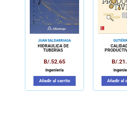
JUAN SALDARRIAGA
GUTIÉR
HIDRÁULICA DE
CALIDAD
TUBERÍAS
PRODUCTI
ABASTECIMIENTO DE
AGUA, REDES, RIEGOS
B/.
52.65
B/.
21
Ingeniería
Ingenie
Añadir al carrito
Añadir al 