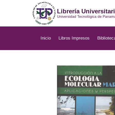
Ir
al
Librería Universitar
contenido
Universidad Tecnológica de Panam
Inicio
Libros Impresos
Bibliotec