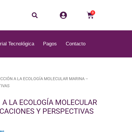
Buscar
Carrito
0
rial Tecnológica
Pagos
Contacto
UCCIÓN A LA ECOLOGÍA MOLECULAR MARINA –
TIVAS
 A LA ECOLOGÍA MOLECULAR
ICACIONES Y PERSPECTIVAS
les