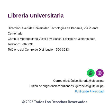
Librería Universitaria
Dirección: Avenida Universidad Tecnológica de Panamá, Vía Puente
Centenario,
Campus Metropolitano Víctor Levi Sasso, Edificio No.3 planta baja.
Teléfono: 560-3031
Teléfono del Centro de Distribución: 560-3683
W
I
h
n
a
s
Correo electrónico:
libreria@utp.ac.pa
t
t
s
a
Buzón de sugerencias:
buzondesugerencias@utp.ac.pa
a
g
Política de Privacidad
p
r
p
a
m
© 2026 Todos Los Derechos Reservados