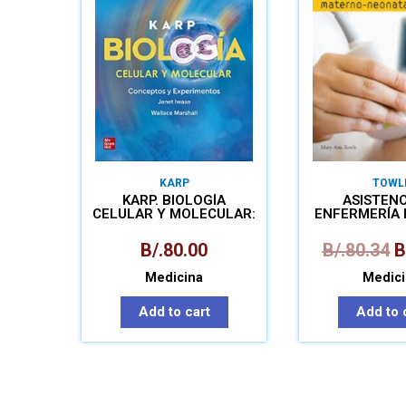
KARP
TOWL
KARP. BIOLOGÍA
ASISTENC
CELULAR Y MOLECULAR:
ENFERMERÍA
CONCEPTOS Y
NEONA
EXPERIMENTOS
B/.
80.00
B/.
80.34
B
Medicina
Medici
Add to cart
Add to 