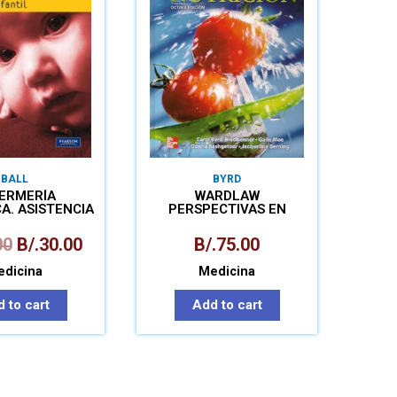
BALL
BYRD
ERMERÍA
WARDLAW
A. ASISTENCIA
PERSPECTIVAS EN
FANTIL
NUTRICIÓN
00
B/.
30.00
B/.
75.00
dicina
Medicina
 to cart
Add to cart