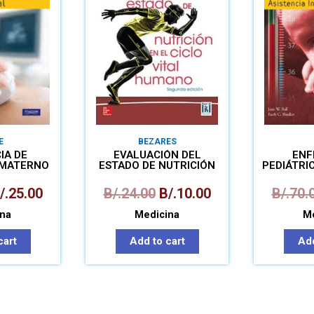
E
BEZARES
IA DE
EVALUACIÓN DEL
ENF
 MATERNO
ESTADO DE NUTRICIÓN
PEDIÁTRIC
TAL
EN EL CICLO VITAL
IN
/.
25.00
B/.
24.00
B/.
10.00
B/.
70.
na
Medicina
Me
cart
Add to cart
Add