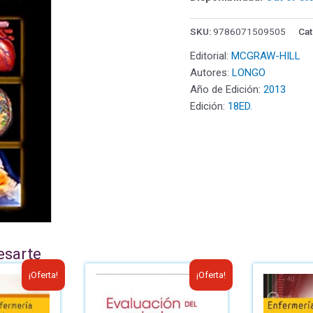
SKU:
9786071509505
Cat
Editorial:
MCGRAW-HILL
Autores:
LONGO
Año de Edición:
2013
Edición:
18ED.
esarte
¡Oferta!
¡Oferta!