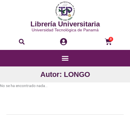
Ir
al
contenido
Librería Universitaria
Universidad Tecnológica de Panamá
Buscar
Carri
0
Menú
Autor: LONGO
No se ha encontrado nada...