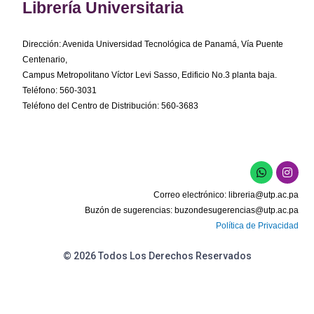
Librería Universitaria
Dirección: Avenida Universidad Tecnológica de Panamá, Vía Puente
Centenario,
Campus Metropolitano Víctor Levi Sasso, Edificio No.3 planta baja.
Teléfono: 560-3031
Teléfono del Centro de Distribución: 560-3683
W
I
h
n
a
s
Correo electrónico:
libreria@utp.ac.pa
t
t
s
a
Buzón de sugerencias:
buzondesugerencias@utp.ac.pa
a
g
Política de Privacidad
p
r
p
a
m
© 2026 Todos Los Derechos Reservados